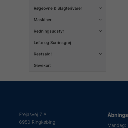
Røgeovne & Slagterivarer

Maskiner

Redningsudstyr

Løfte og Surrinsgrej
Restsalg!

Gavekort
Frejasvej 7 A
Åbningst
6950 Ringkøbing
Mandag: