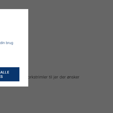
 din brug
 ALLE
ES
krogklemmer, korkstrimler til jer der ønsker