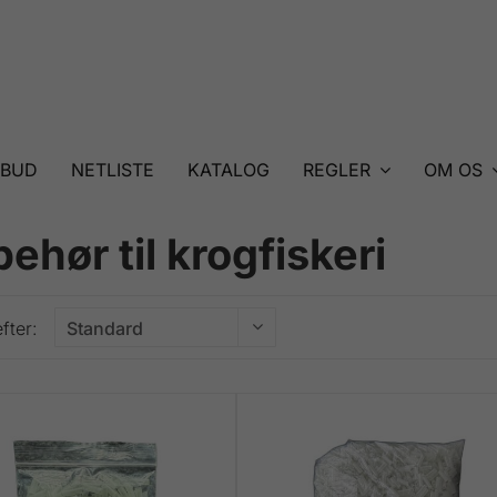
LBUD
NETLISTE
KATALOG
REGLER
OM OS
behør til krogfiskeri
fter: