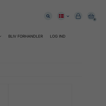


0
BLIV FORHANDLER
LOG IND