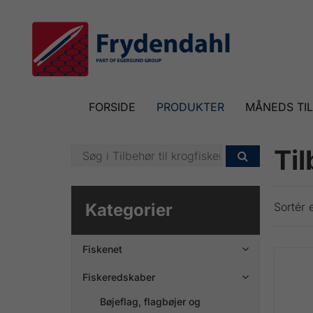
FORSIDE
PRODUKTER
MÅNEDS TI
Til

Kategorier
Sortér e
Fiskenet

Fiskeredskaber

Bøjeflag, flagbøjer og