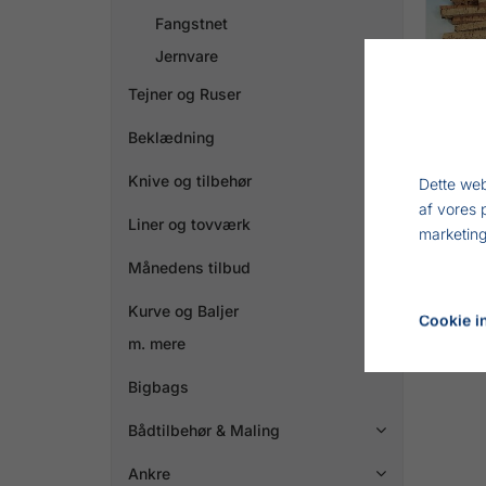
Fangstnet
Jernvare
Tejner og Ruser

Beklædning

Knive og tilbehør

KOR
Dette web
af vores 
Liner og tovværk

marketing
Månedens tilbud
Kurve og Baljer
Cookie in
Tilbehø
m. mere
selv at
Bigbags
Bådtilbehør & Maling

Ankre
