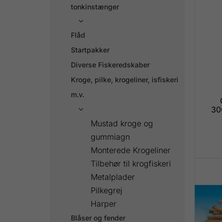
tonkinstænger

Flåd
Startpakker
Diverse Fiskeredskaber
Kroge, pilke, krogeliner, isfiskeri
m.v.
30

Mustad kroge og
gummiagn
Monterede Krogeliner
Tilbehør til krogfiskeri
Metalplader
Pilkegrej
Harper
Blåser og fender