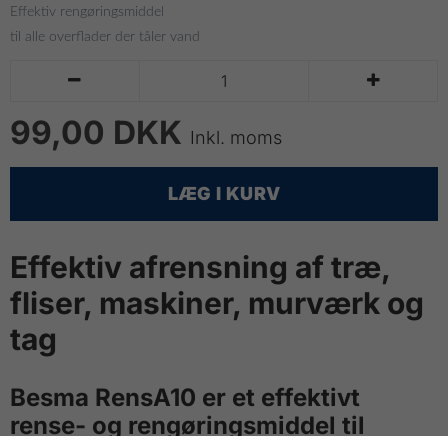
Effektiv rengøringsmiddel
til alle overflader der tåler vand


99,00 DKK
Inkl. moms
LÆG I KURV
Effektiv afrensning af træ,
fliser, maskiner, murværk og
tag
Besma RensA10 er et effektivt
rense- og rengøringsmiddel til