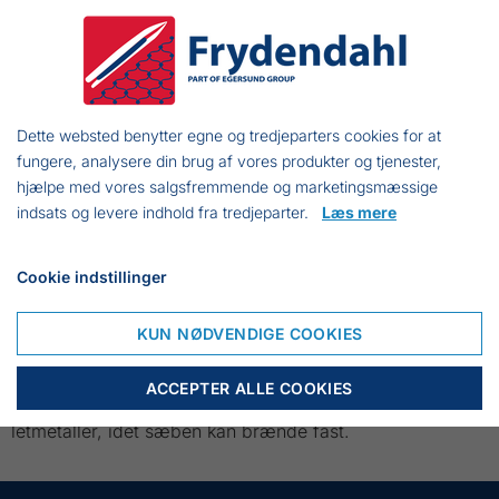
afrensning af træ- og murværk,
fliser m.v. Det er også yderst
velegnet til afrensning af tage før
maling.
Dette websted benytter egne og tredjeparters cookies for at
Besma RensA10 kan anvendes på alle flader, der tåler
fungere, analysere din brug af vores produkter og tjenester,
vand.
hjælpe med vores salgsfremmende og marketingsmæssige
indsats og levere indhold fra tredjeparter.
Læs mere
Let biologisk nedbrydeligt.
Hvordan bruges produktet
Cookie indstillinger
Fugt altid fladen med koldt vand før afrensning.
KUN NØDVENDIGE COOKIES
Kan anvendes med børste, spray eller lavtryksrenser.
Anvendes bedst mellem 10 og 20 grader C.
ACCEPTER ALLE COOKIES
Undgå at afrense på en varm / ophedet flade og
letmetaller, idet sæben kan brænde fast.