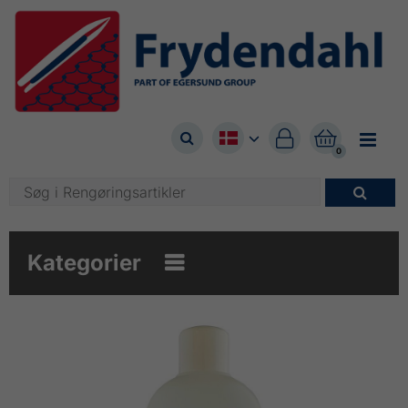



0

Kategorier
