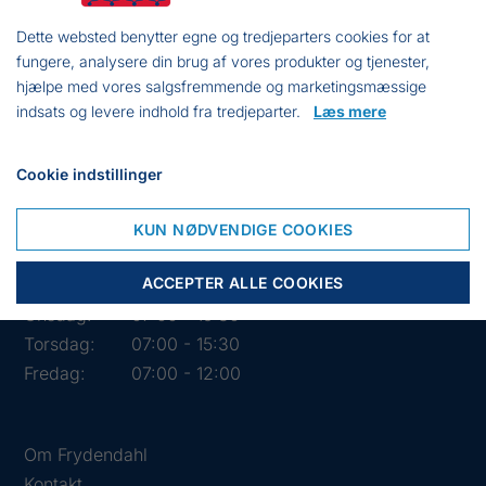
Dette websted benytter egne og tredjeparters cookies for at
fungere, analysere din brug af vores produkter og tjenester,
hjælpe med vores salgsfremmende og marketingsmæssige
indsats og levere indhold fra tredjeparter.
Læs mere
Cookie indstillinger
Åbningstider i butikken
KUN NØDVENDIGE COOKIES
Mandag:
07:00 - 15:30
ACCEPTER ALLE COOKIES
Tirsdag:
07:00 - 15:30
Onsdag:
07:00 - 15:30
Torsdag:
07:00 - 15:30
Fredag:
07:00 - 12:00
Om Frydendahl
Kontakt