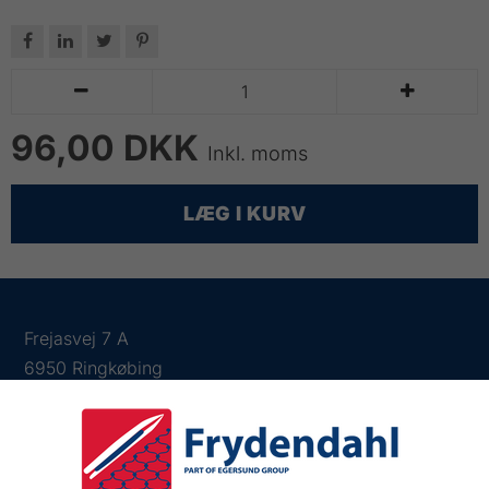






96,00 DKK
Inkl. moms
LÆG I KURV
Frejasvej 7 A
6950 Ringkøbing
Tlf.:
+45 97 31 13 11
Mail:
fiskenet@frydendahl.com
CVR:
DK 15891645