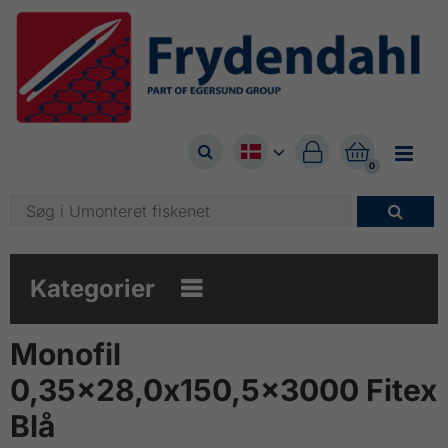



0

Kategorier

Monofil
0,35x28,0x150,5x3000 Fitex
Blå