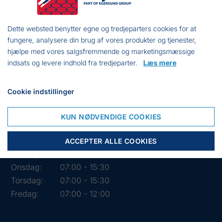
CVR:
DK 15891645
Dette websted benytter egne og tredjeparters cookies for at
fungere, analysere din brug af vores produkter og tjenester,
hjælpe med vores salgsfremmende og marketingsmæssige
indsats og levere indhold fra tredjeparter.
Læs mere
Cookie indstillinger
KUN NØDVENDIGE COOKIES
Åbningstider i butikken
Mandag:
07:00 - 15:30
ACCEPTER ALLE COOKIES
Tirsdag:
07:00 - 15:30
Onsdag:
07:00 - 15:30
Torsdag:
07:00 - 15:30
Fredag:
07:00 - 12:00