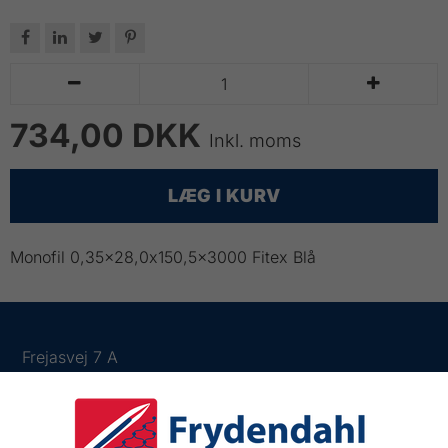






734,00 DKK
Inkl. moms
LÆG I KURV
Monofil 0,35x28,0x150,5x3000 Fitex Blå
Frejasvej 7 A
6950 Ringkøbing
Tlf.:
+45 97 31 13 11
Mail:
fiskenet@frydendahl.com