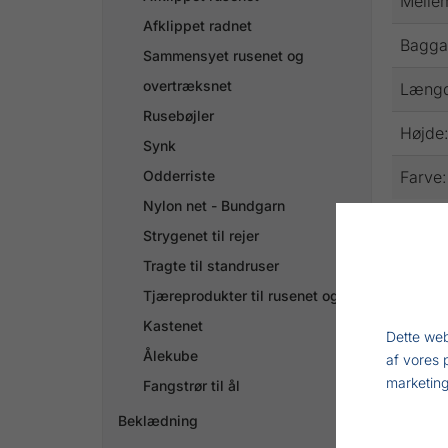
Melle
Afklippet radnet
Bagga
Sammensyet rusenet og
overtræksnet
Længd
Rusebøjler
Højde
Synk
Odderriste
Farve:
Nylon net - Bundgarn
Strygenet til rejer
Tragte til standruser
Tjæreprodukter til rusenet og træ
Kastenet
Dette web
Ålekube
af vores 
marketing
Fangstrør til ål
Beklædning
