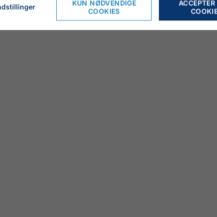
KUN NØDVENDIGE
ACCEPTER
dstillinger
COOKIES
COOKI