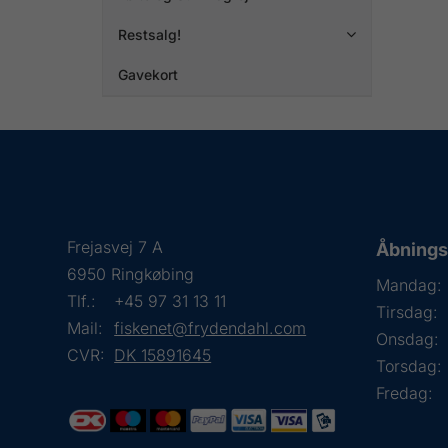
Restsalg!

Gavekort
Frejasvej 7 A
Åbningst
6950 Ringkøbing
Mandag:
Tlf.:
+45 97 31 13 11
Tirsdag:
Mail:
fiskenet@frydendahl.com
Onsdag:
CVR:
DK 15891645
Torsdag:
Fredag: