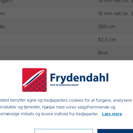
mgarn:
13 mm net no. 
rn:
10 mm net no. 
e:
300 cm
:
52,5 cm
Brun
sted benytter egne og tredjeparters cookies for at fungere, analysere
produkter og tjenester, hjælpe med vores salgsfremmende og
smæssige indsats og levere indhold fra tredjeparter.
Læs mere