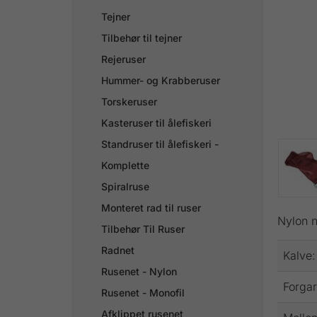
Tejner
Tilbehør til tejner
Rejeruser
Hummer- og Krabberuser
Torskeruser
Kasteruser til ålefiskeri
Standruser til ålefiskeri -
Komplette
Spiralruse
Monteret rad til ruser
Nylon n
Tilbehør Til Ruser
Radnet
Kalve:
Rusenet - Nylon
Forgar
Rusenet - Monofil
Afklippet rusenet