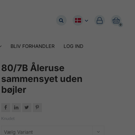


0
BLIV FORHANDLER
LOG IND
80/7B Åleruse
sammensyet uden
bøjler




Knudet