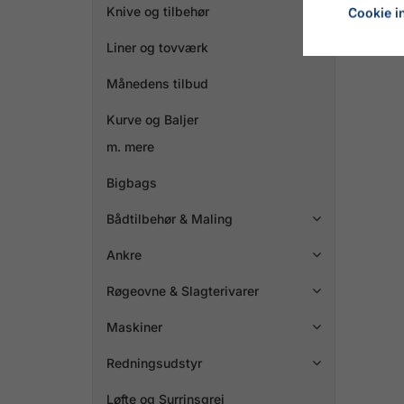
Knive og tilbehør

Cookie in
Liner og tovværk

Månedens tilbud
Kurve og Baljer
m. mere
Bigbags
Bådtilbehør & Maling

Ankre

Røgeovne & Slagterivarer

Maskiner

Redningsudstyr

Løfte og Surrinsgrej