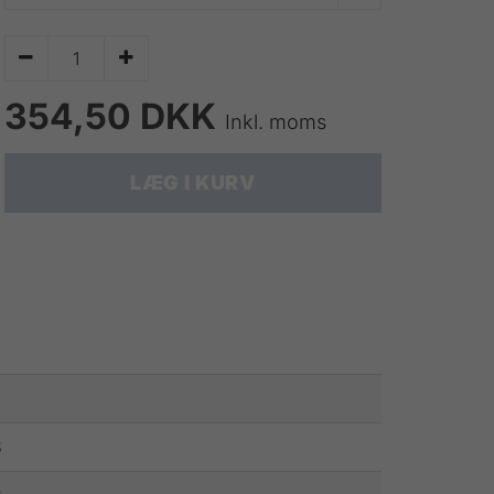


354,50 DKK
Inkl. moms
LÆG I KURV
3