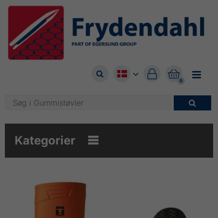



0

Kategorier
