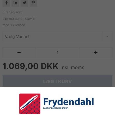




Orange/sort
thermo gummistøvler
med sikkerhed


1.069,00 DKK
Inkl. moms
LÆG I KURV
Sikkerhedsstøvler - Guy Cotten
Meget slidstærke og komfortable