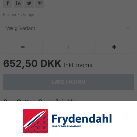




Fischer - Orange


652,50 DKK
Inkl. moms
LÆG I KURV
Guy Cotten Gamvik jakke
Slidstærk - Let og behagelig at have på
Vandtæt med højfrekvente svejsede sømme
Hætten er meget fleksibel, og følger dit hoved tæt