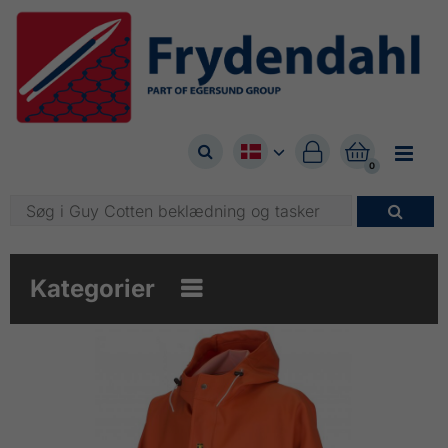



0

Kategorier
