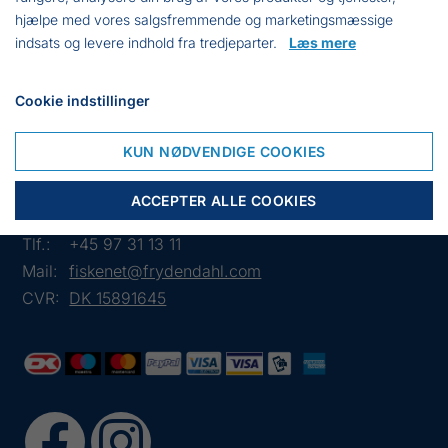
armene.
hjælpe med vores salgsfremmende og marketingsmæssige
Neopren manchet tætsiddende ved håndled
indsats og levere indhold fra tredjeparter.
Læs mere
Justering med velcro på overarm
leveres kun som par
Cookie indstillinger
KUN NØDVENDIGE COOKIES
Frejasvej 7 A
ACCEPTER ALLE COOKIES
6950 Ringkøbing
Tlf.:
+45 97 31 13 11
Mail:
fiskenet@frydendahl.com
CVR:
DK 15891645