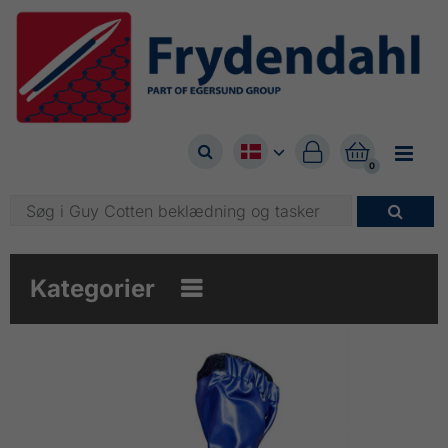



0

Kategorier
