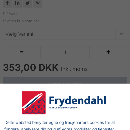




Blå/sort
Leveres kun som par


353,00 DKK
Inkl. moms
LÆG I KURV
Neopren Maree ærmer til beskyttelse af dine
arme
Dette websted benytter egne og tredjeparters cookies for at
Du sætter dem over dine handsker for en god beskyttelse af
fungere, analysere din brug af vores produkter og tjenester,