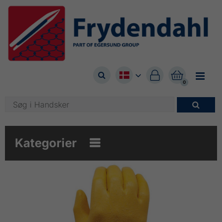



0

Kategorier
