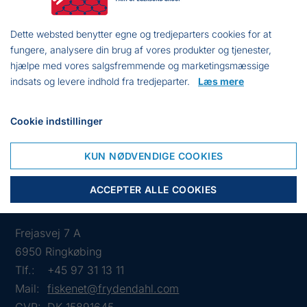
Beskytter mod olier, kulbrinter, fedt og slitage
Dette websted benytter egne og tredjeparters cookies for at
Absolut velegnede til anvendelse i fugtige eller
fungere, analysere din brug af vores produkter og tjenester,
fedtede miljøer
hjælpe med vores salgsfremmende og marketingsmæssige
Udviklet til mekanisk og kemisk industri, hvor der
indsats og levere indhold fra tredjeparter.
Læs mere
forekommer olier, fedt, alkalier og visse
opløsningsmidler
Cookie indstillinger
Foret med bomuld
Antibakteriel og antilugtbehandlet
KUN NØDVENDIGE COOKIES
Længde: 30-32 cm.
ACCEPTER ALLE COOKIES
Frejasvej 7 A
6950 Ringkøbing
Tlf.:
+45 97 31 13 11
Mail:
fiskenet@frydendahl.com