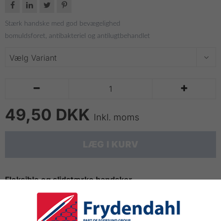




Stærk handske med god bevægelighed
bomuldsforet, antibakteriel og antilugtbehandlet


49,50 DKK
Inkl. moms
LÆG I KURV
Fleksible og slidstærke handsker
Med stor bevægelighed og god bestandighed over for
kemikalier.