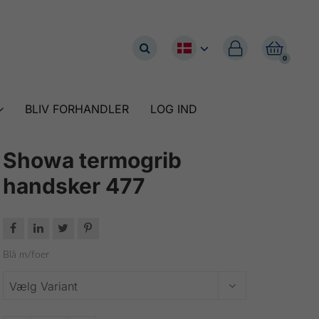


0
BLIV FORHANDLER
LOG IND
Showa termogrib
handsker 477




Blå m/foer