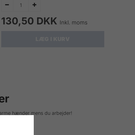


130,50 DKK
Inkl. moms
LÆG I KURV
er
varme hænder mens du arbejder!