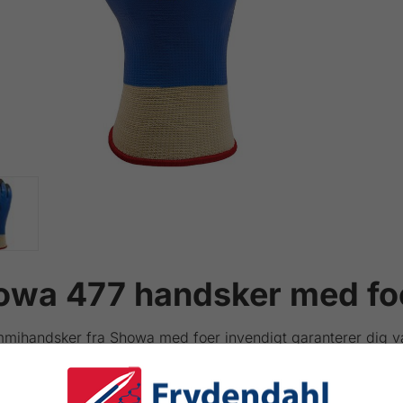
owa 477 handsker med fo
mmihandsker fra Showa med foer invendigt garanterer dig 
res i L - XL - XXL