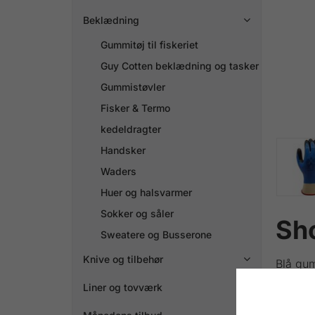
Beklædning

Gummitøj til fiskeriet
Guy Cotten beklædning og tasker
Gummistøvler
Fisker & Termo
kedeldragter
Handsker
Waders
Huer og halsvarmer
Sokker og såler
Sh
Sweatere og Busserone
Knive og tilbehør

Blå gu
Liner og tovværk

Lagerfø