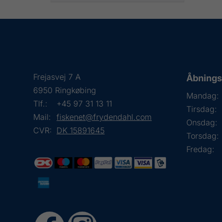
Frejasvej 7 A
Åbningst
6950 Ringkøbing
Mandag:
Tlf.:
+45 97 31 13 11
Tirsdag:
Mail:
fiskenet@frydendahl.com
Onsdag:
CVR:
DK 15891645
Torsdag:
Fredag: