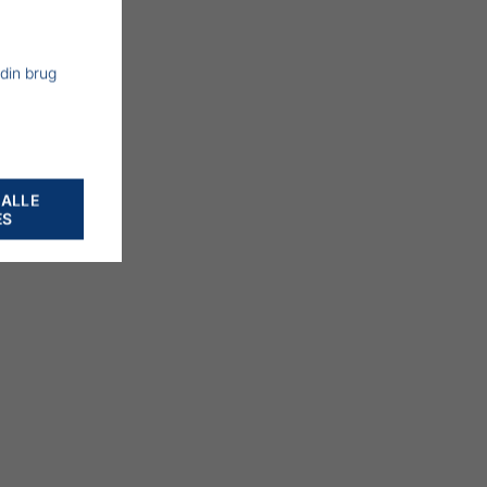
 din brug
 ALLE
ES