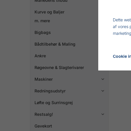
Månedens tilbud
Kurve og Baljer
Dette web
m. mere
af vores 
Bigbags
marketing
Bådtilbehør & Maling

Ankre

Cookie in
Røgeovne & Slagterivarer

Maskiner

Redningsudstyr

Løfte og Surrinsgrej
Restsalg!

Gavekort