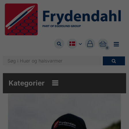



0

Kategorier
