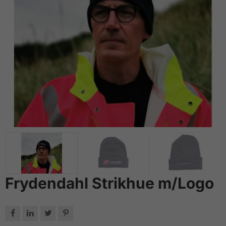
Frydendahl Strikhue m/Logo



