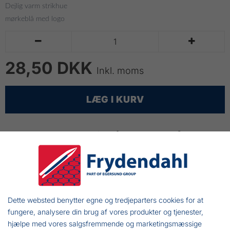
Dejlig varm strikhue
mørkeblå med logo


28,50 DKK
Inkl. moms
LÆG I KURV
Frydendahl Strikhue m/Logo
Dejlig varm strikhue i mørkeblå med Frydendahl logo.
Huen sidder virkelig godt, holder hoved og ører varme i
den kolde tid.
Dette websted benytter egne og tredjeparters cookies for at
fungere, analysere din brug af vores produkter og tjenester,
Den er fremstillet i 100% polyacryl, så den holder
hjælpe med vores salgsfremmende og marketingsmæssige
faconen, kan vaskes i maskinen og er et rigtig godt køb