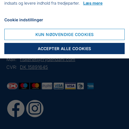
indsats og levere indhold fra tredjeparter.
Læs mere
til prisen.
Cookie indstillinger
KUN NØDVENDIGE COOKIES
Frejasvej 7 A
6950 Ringkøbing
ACCEPTER ALLE COOKIES
Tlf.:
+45 97 31 13 11
Mail:
fiskenet@frydendahl.com
CVR:
DK 15891645