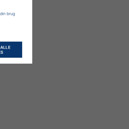
 din brug
 ALLE
ES