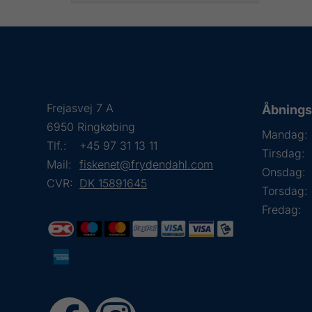
Frejasvej 7 A
Åbningst
6950 Ringkøbing
Mandag:
Tlf.:
+45 97 31 13 11
Tirsdag:
Mail:
fiskenet@frydendahl.com
Onsdag:
CVR:
DK 15891645
Torsdag:
Fredag: