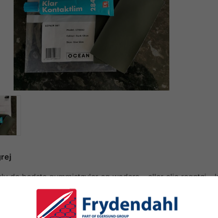
rej
lv de bedste gummistøvler og waders – eller olie regntøj - kan
der normalt brug.
d dette lappesæt kan du hurtigt lappe hullet og forblive tør