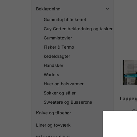
Beklædning

Gummitøj til fiskeriet
Guy Cotten beklædning og tasker
Gummistøvler
Fisker & Termo
kedeldragter
Handsker
Waders
Huer og halsvarmer
Sokker og såler
Lappeg
Sweatere og Busserone
Se
Knive og tilbehør

un
Liner og tovværk

Me