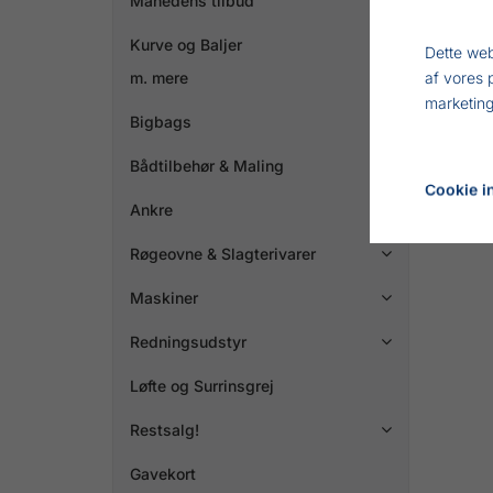
Månedens tilbud
Kurve og Baljer
Dette web
af vores 
m. mere
marketing
Bigbags
Bådtilbehør & Maling

Cookie in
Ankre

Røgeovne & Slagterivarer

Maskiner

Redningsudstyr

Løfte og Surrinsgrej
Restsalg!

Gavekort