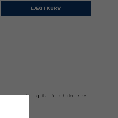
LÆG I KURV
 ikke undgå af og til at få lidt huller - selv
.