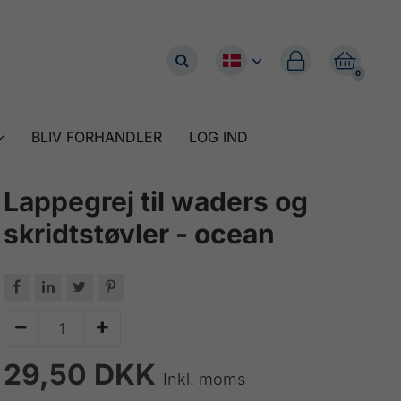


0
BLIV FORHANDLER
LOG IND
Lappegrej til waders og
skridtstøvler - ocean






29,50 DKK
Inkl. moms