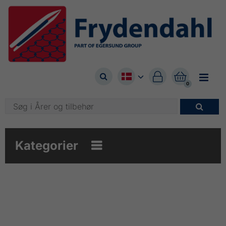



0

Kategorier
