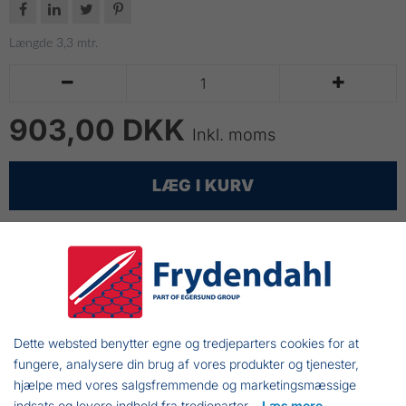




Længde 3,3 mtr.


903,00 DKK
Inkl. moms
LÆG I KURV
Bådshagekrog med skaft
Komplet bådshage består af bådshage krog
påmonteret træskaft
Bådshagen er et uundværlig redskab ombord på
Dette websted benytter egne og tredjeparters cookies for at
kutteren.
fungere, analysere din brug af vores produkter og tjenester,
Benyttes i forbindelse med indhaling af bøjer og
hjælpe med vores salgsfremmende og marketingsmæssige
indsats og levere indhold fra tredjeparter.
Læs mere