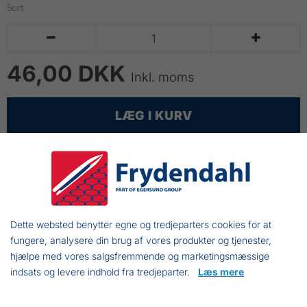
Sort


46,00 DKK
Inkl. moms
LÆG I KURV
Kabelstrips
200x4,8mm
40 stk.
Dette websted benytter egne og tredjeparters cookies for at
Sort
fungere, analysere din brug af vores produkter og tjenester,
hjælpe med vores salgsfremmende og marketingsmæssige
indsats og levere indhold fra tredjeparter.
Læs mere