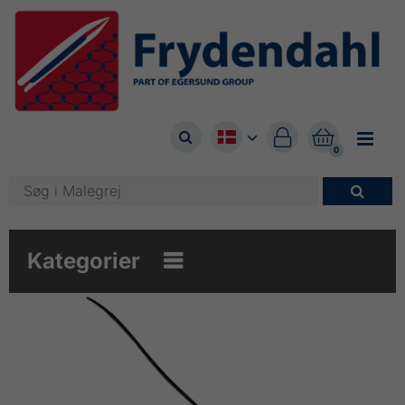



0

Kategorier
