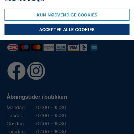
6950 Ringkøbing
Tlf.:
+45 97 31 13 11
KUN NØDVENDIGE COOKIES
Mail:
fiskenet@frydendahl.com
CVR:
DK 15891645
ACCEPTER ALLE COOKIES
Åbningstider i butikken
Mandag:
07:00 - 15:30
Tirsdag:
07:00 - 15:30
Onsdag:
07:00 - 15:30
Torsdag:
07:00 - 15:30