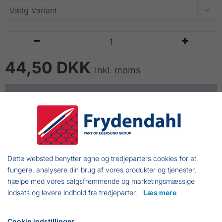


44,50 DKK
Inkl. moms
LÆG I KURV
Åregaffel
Til brug for robåde, pramme og andre både som har
Dette websted benytter egne og tredjeparters cookies for at
årer ombord.
fungere, analysere din brug af vores produkter og tjenester,
hjælpe med vores salgsfremmende og marketingsmæssige
indsats og levere indhold fra tredjeparter.
Læs mere
Frejasvej 7 A
Cookie indstillinger