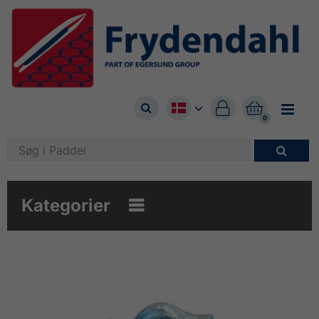



0

Kategorier
