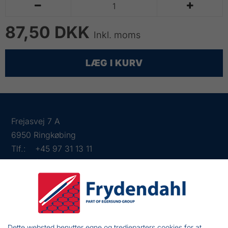


87,50 DKK
Inkl. moms
LÆG I KURV
Frejasvej 7 A
6950 Ringkøbing
Tlf.:
+45 97 31 13 11
Mail:
fiskenet@frydendahl.com
CVR:
DK 15891645
Dette websted benytter egne og tredjeparters cookies for at