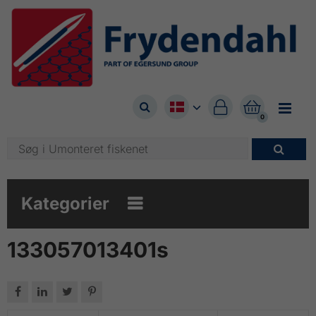



0

Kategorier

133057013401s



