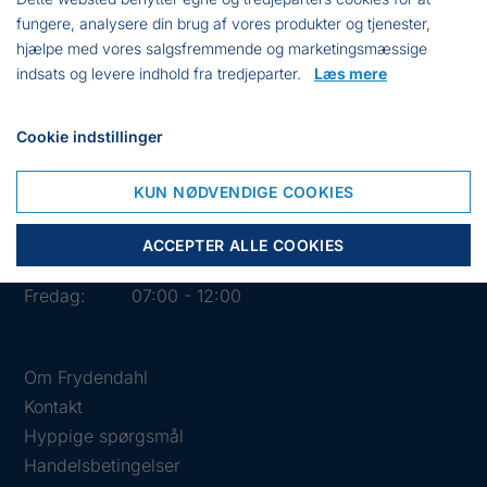
fungere, analysere din brug af vores produkter og tjenester,
hjælpe med vores salgsfremmende og marketingsmæssige
indsats og levere indhold fra tredjeparter.
Læs mere
Cookie indstillinger
Åbningstider i butikken
Mandag:
07:00 - 15:30
KUN NØDVENDIGE COOKIES
Tirsdag:
07:00 - 15:30
Onsdag:
07:00 - 15:30
ACCEPTER ALLE COOKIES
Torsdag:
07:00 - 15:30
Fredag:
07:00 - 12:00
Om Frydendahl
Kontakt
Hyppige spørgsmål
Handelsbetingelser