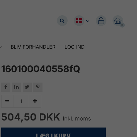


0
BLIV FORHANDLER
LOG IND
160100040558fQ






504,50 DKK
Inkl. moms
LÆG I KURV