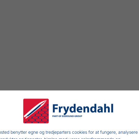
sted benytter egne og tredjeparters cookies for at fungere, analysere
produkter og tjenester, hjælpe med vores salgsfremmende og