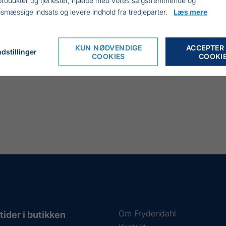
smæssige indsats og levere indhold fra tredjeparter.
Læs mere
KUN NØDVENDIGE
ACCEPTER
dstillinger
COOKIES
COOKI
Om Frydendahl
ider i butikken