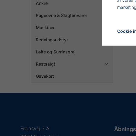
Ankre

marketing
Røgeovne & Slagterivarer

Maskiner

Cookie in
Redningsudstyr

Løfte og Surrinsgrej
Restsalg!

Gavekort
Frejasvej 7 A
Åbningst