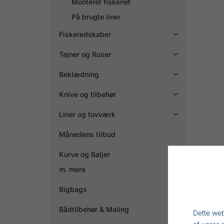
Monteret fiskenet
På brugte liner
Fiskeredskaber

Tejner og Ruser

Beklædning

Knive og tilbehør

Liner og tovværk

Månedens tilbud
Kurve og Baljer
m. mere
Bigbags
Bådtilbehør & Maling

Dette web
af vores 