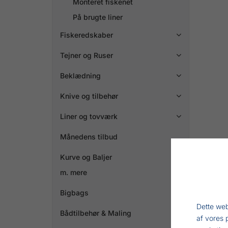
Monteret fiskenet
På brugte liner
Fiskeredskaber

Tejner og Ruser

Beklædning

Knive og tilbehør

Liner og tovværk

Månedens tilbud
Kurve og Baljer
m. mere
Bigbags
Dette web
Bådtilbehør & Maling

af vores 