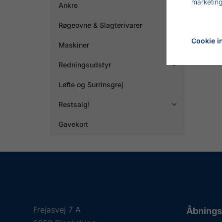
marketing
Ankre

Røgeovne & Slagterivarer

Cookie in
Maskiner

Redningsudstyr

Løfte og Surrinsgrej
Restsalg!

Gavekort
Frejasvej 7 A
Åbningst