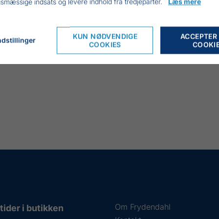
smæssige indsats og levere indhold fra tredjeparter.
Læs mere
KUN NØDVENDIGE
ACCEPTER
dstillinger
COOKIES
COOKI
Om Frydendahl
ider i butikken