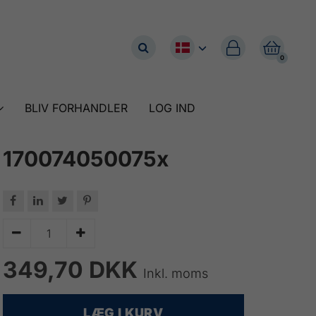


0
BLIV FORHANDLER
LOG IND
170074050075x






349,70 DKK
Inkl. moms
LÆG I KURV