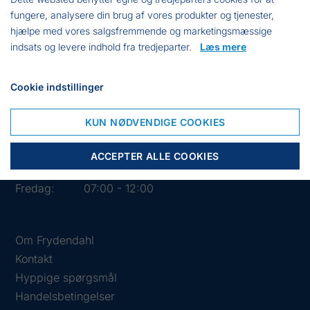
fungere, analysere din brug af vores produkter og tjenester,
hjælpe med vores salgsfremmende og marketingsmæssige
indsats og levere indhold fra tredjeparter.
Læs mere
Cookie indstillinger
Åbningstider i butikken
Mandag:
07:00 - 15:30
KUN NØDVENDIGE COOKIES
Tirsdag:
07:00 - 15:30
Onsdag:
07:00 - 15:30
ACCEPTER ALLE COOKIES
Torsdag:
07:00 - 15:30
Fredag:
07:00 - 12:00
Om Frydendahl
Kontakt
Hyppige spørgsmål
Handelsbetingelser