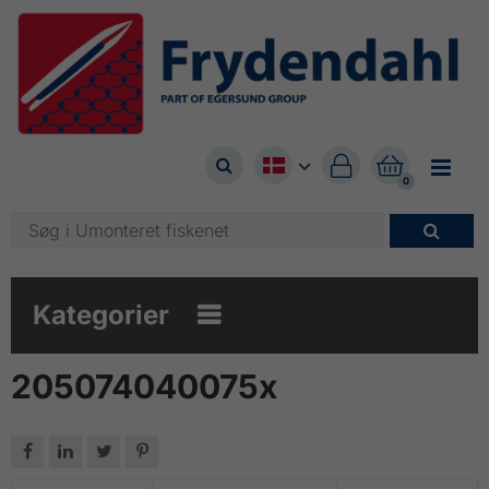



0

Kategorier

205074040075x



