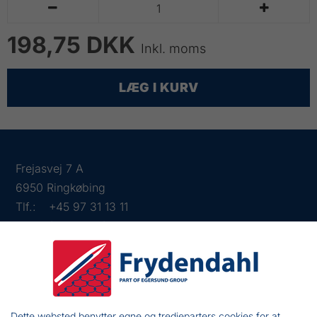


198,75 DKK
Inkl. moms
LÆG I KURV
Frejasvej 7 A
6950 Ringkøbing
Tlf.:
+45 97 31 13 11
Mail:
fiskenet@frydendahl.com
CVR:
DK 15891645
Dette websted benytter egne og tredjeparters cookies for at