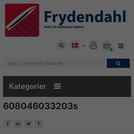



0

Kategorier

608046033203s



