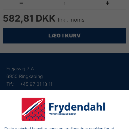


582,81 DKK
Inkl. moms
LÆG I KURV
Frejasvej 7 A
6950 Ringkøbing
Tlf.:
+45 97 31 13 11
Mail:
fiskenet@frydendahl.com
CVR:
DK 15891645
Dette websted benytter egne og tredjeparters cookies for at