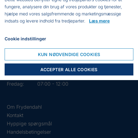
fungere, analysere din brug af vores produkter og tjenester,
hjælpe med vores salgsfremmende og marketingsmæssige
indsats og levere indhold fra tredjeparter.
Læs mere
Cookie indstillinger
Åbningstider i butikken
Mandag:
07:00 - 15:30
KUN NØDVENDIGE COOKIES
Tirsdag:
07:00 - 15:30
Onsdag:
07:00 - 15:30
ACCEPTER ALLE COOKIES
Torsdag:
07:00 - 15:30
Fredag:
07:00 - 12:00
Om Frydendahl
Kontakt
Hyppige spørgsmål
Handelsbetingelser