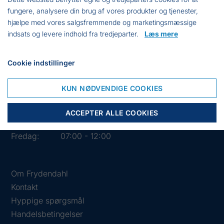
fungere, analysere din brug af vores produkter og tjenester,
hjælpe med vores salgsfremmende og marketingsmæssige
indsats og levere indhold fra tredjeparter.
Læs mere
Cookie indstillinger
Åbningstider i butikken
Mandag:
07:00 - 15:30
KUN NØDVENDIGE COOKIES
Tirsdag:
07:00 - 15:30
Onsdag:
07:00 - 15:30
ACCEPTER ALLE COOKIES
Torsdag:
07:00 - 15:30
Fredag:
07:00 - 12:00
Om Frydendahl
Kontakt
Hyppige spørgsmål
Handelsbetingelser