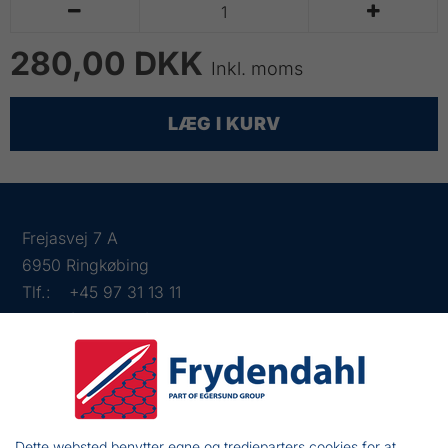


280,00 DKK
Inkl. moms
LÆG I KURV
Frejasvej 7 A
6950 Ringkøbing
Tlf.:
+45 97 31 13 11
Mail:
fiskenet@frydendahl.com
CVR:
DK 15891645
Dette websted benytter egne og tredjeparters cookies for at