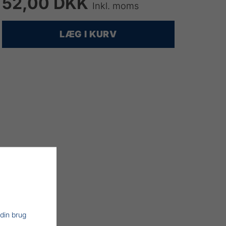
52,00 DKK
Inkl. moms
LÆG I KURV
 din brug