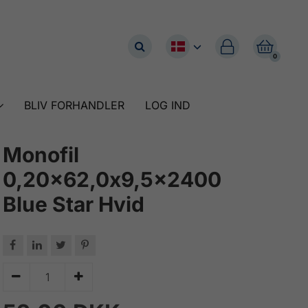


0
BLIV FORHANDLER
LOG IND
Monofil
0,20x62,0x9,5x2400
Blue Star Hvid





