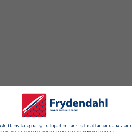
sted benytter egne og tredjeparters cookies for at fungere, analysere
produkter og tjenester, hjælpe med vores salgsfremmende og