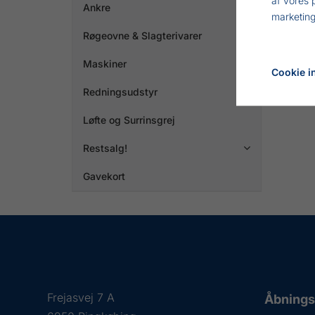
Ankre

marketing
Røgeovne & Slagterivarer

Maskiner

Cookie in
Redningsudstyr

Løfte og Surrinsgrej
Restsalg!

Gavekort
Frejasvej 7 A
Åbningst