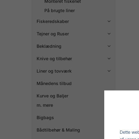
Monteret fiskenet
På brugte liner
Fiskeredskaber

Tejner og Ruser

Beklædning

Knive og tilbehør

Liner og tovværk

Månedens tilbud
Kurve og Baljer
m. mere
Bigbags
Bådtilbehør & Maling

Dette web
af vores 