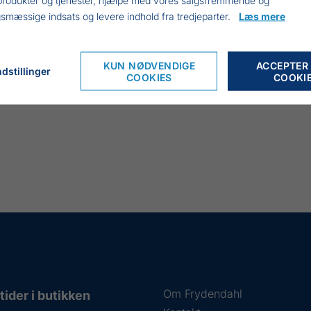
smæssige indsats og levere indhold fra tredjeparter.
Læs mere
KUN NØDVENDIGE
ACCEPTER
dstillinger
COOKIES
COOKI
Om Frydendahl
ider i butikken