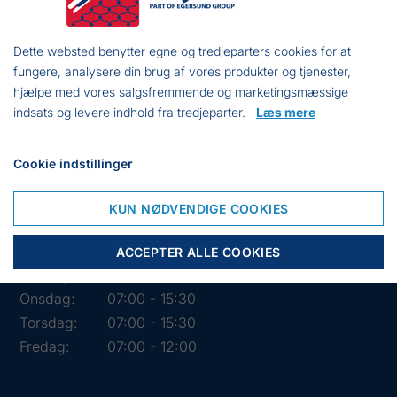
CVR:
DK 15891645
Dette websted benytter egne og tredjeparters cookies for at
fungere, analysere din brug af vores produkter og tjenester,
hjælpe med vores salgsfremmende og marketingsmæssige
indsats og levere indhold fra tredjeparter.
Læs mere
Cookie indstillinger
KUN NØDVENDIGE COOKIES
Åbningstider i butikken
Mandag:
07:00 - 15:30
ACCEPTER ALLE COOKIES
Tirsdag:
07:00 - 15:30
Onsdag:
07:00 - 15:30
Torsdag:
07:00 - 15:30
Fredag:
07:00 - 12:00