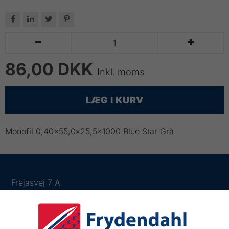






86,00 DKK
Inkl. moms
LÆG I KURV
Monofil 0,40x55,0x25,5x1000 Blue Star Grå
Frejasvej 7 A
6950 Ringkøbing
Tlf.:
+45 97 31 13 11
Mail:
fiskenet@frydendahl.com