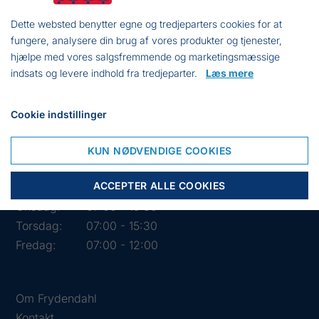
Dette websted benytter egne og tredjeparters cookies for at
fungere, analysere din brug af vores produkter og tjenester,
hjælpe med vores salgsfremmende og marketingsmæssige
indsats og levere indhold fra tredjeparter.
Læs mere
Cookie indstillinger
Åbningstider i butikken
KUN NØDVENDIGE COOKIES
Mandag:
07:00 - 15:30
ACCEPTER ALLE COOKIES
Tirsdag:
07:00 - 15:30
Onsdag:
07:00 - 15:30
Torsdag:
07:00 - 15:30
Fredag:
07:00 - 12:00
Om Frydendahl
Kontakt