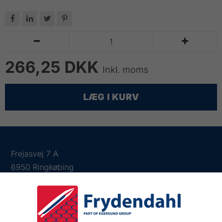






266,25 DKK
Inkl. moms
LÆG I KURV
Frejasvej 7 A
6950 Ringkøbing
Tlf.:
+45 97 31 13 11
Mail:
fiskenet@frydendahl.com
CVR:
DK 15891645