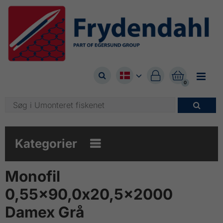



0

Kategorier

Monofil
0,55x90,0x20,5x2000
Damex Grå