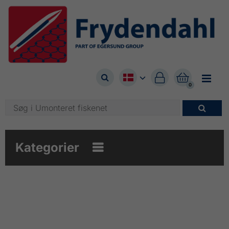



0

Kategorier
