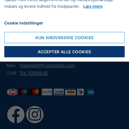
Mærke: Blue Star
indsats og levere indhold fra tredjeparter.
Læs mere
Farve: Blå
Cookie indstillinger
KUN NØDVENDIGE COOKIES
Frejasvej 7 A
6950 Ringkøbing
ACCEPTER ALLE COOKIES
Tlf.:
+45 97 31 13 11
Mail:
fiskenet@frydendahl.com
CVR:
DK 15891645