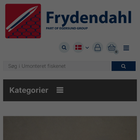



0

Kategorier
