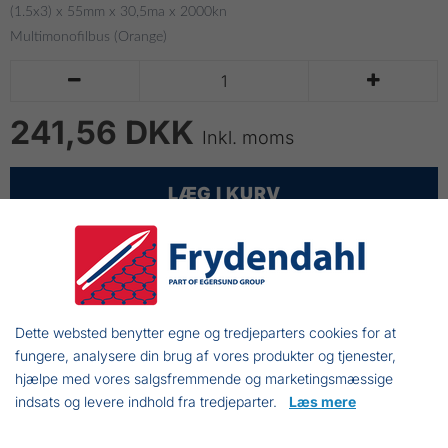
(1.5x3) x 55mm x 30,5ma x 2000kn
Multimonofilbus (Orange)


241,56 DKK
Inkl. moms
LÆG I KURV
Multimono Torskenet
Orange Fitex, multimono
Dette websted benytter egne og tredjeparters cookies for at
Umonteret fiskenet
fungere, analysere din brug af vores produkter og tjenester,
1½x3 x 55mm x 30½ma x 2000kn
hjælpe med vores salgsfremmende og marketingsmæssige
indsats og levere indhold fra tredjeparter.
Læs mere