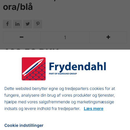
ora/blå






463,50 DKK
Inkl. moms
LÆG I KURV
Umonteret fiskenet.
Dette websted benytter egne og tredjeparters cookies for at
fungere, analysere din brug af vores produkter og tjenester,
hjælpe med vores salgsfremmende og marketingsmæssige
indsats og levere indhold fra tredjeparter.
Læs mere
Frejasvej 7 A
6950 Ringkøbing
Cookie indstillinger