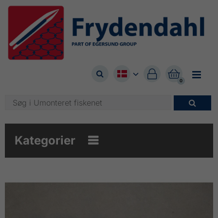



0

Kategorier
