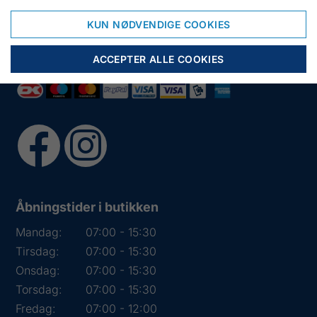
Tlf.:
+45 97 31 13 11
KUN NØDVENDIGE COOKIES
Mail:
fiskenet@frydendahl.com
CVR:
DK 15891645
ACCEPTER ALLE COOKIES
Åbningstider i butikken
Mandag:
07:00 - 15:30
Tirsdag:
07:00 - 15:30
Onsdag:
07:00 - 15:30
Torsdag:
07:00 - 15:30
Fredag:
07:00 - 12:00