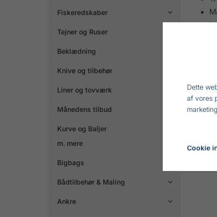
M
Fiskeredskaber

M
Tejner og Ruser

K
Hø
Beklædning

Ov
Knive og tilbehør

Fl
Dette web
Un
Liner og tovværk

af vores 
Månedens tilbud
marketing
Kurve og Baljer
m. mere
Cookie in
Bigbags
Bådtilbehør & Maling

Ankre
