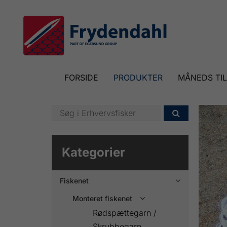
FORSIDE
PRODUKTER
MÅNEDS TI

Kategorier
Fiskenet

Monteret fiskenet

Rødspættegarn /
Skrubbegarn