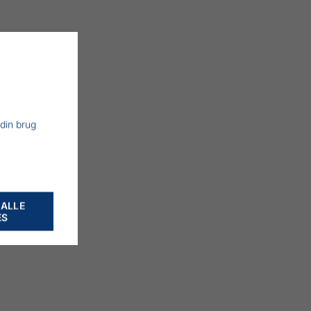
 din brug
 ALLE
ES