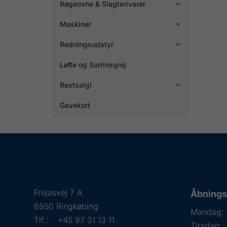
Røgeovne & Slagterivarer

Maskiner

Redningsudstyr

Løfte og Surrinsgrej
Restsalg!

Gavekort
Frejasvej 7 A
Åbningst
6950 Ringkøbing
Mandag:
Tlf.:
+45 97 31 13 11
Tirsdag: