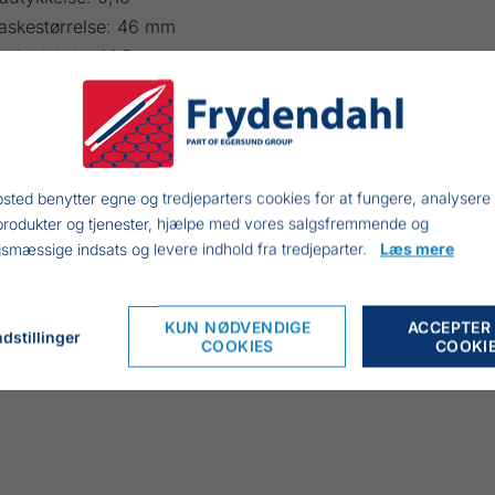
askestørrelse: 46 mm
askedybde: 14,5 ma
nudelængde: 4000 kn
jde: 1.33 meter
ertælle: 60 m Hau Line nr. 1,5
åd: 21 stk cigarflåd
sted benytter egne og tredjeparters cookies for at fungere, analysere
dertælle: 69 m synkeline nr. 2,5
produkter og tjenester, hjælpe med vores salgsfremmende og
smæssige indsats og levere indhold fra tredjeparter.
Læs mere
KUN NØDVENDIGE
ACCEPTER
dstillinger
COOKIES
COOKI