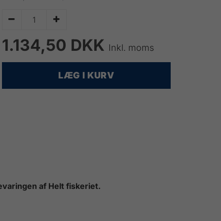


1.134,50 DKK
Inkl. moms
LÆG I KURV
evaringen af Helt fiskeriet.