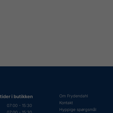
Om Frydendahl
ider i butikken
Kontakt
07:00 - 15:30
Hyppige spørgsmål
07:00 - 15:30