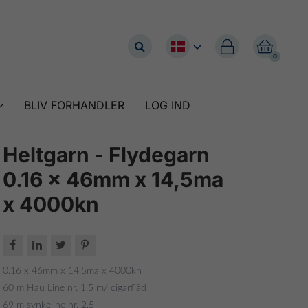


0
BLIV FORHANDLER
LOG IND
Heltgarn - Flydegarn
0.16 x 46mm x 14,5ma
x 4000kn




0.16 x 46mm x 14,5ma x 4000kn
60 m Hau Line nr. 1,5 m/ cigarflåd
69 m synkeline nr. 2,5