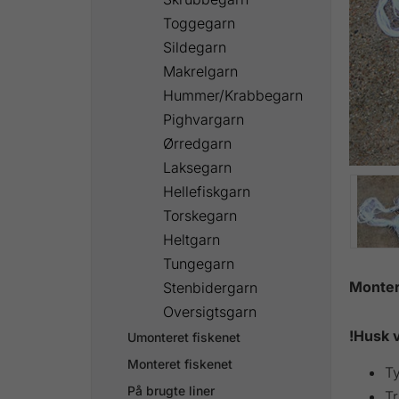
Toggegarn
Sildegarn
Makrelgarn
Hummer/Krabbegarn
Pighvargarn
Ørredgarn
Laksegarn
Hellefiskgarn
Torskegarn
Heltgarn
Tungegarn
Montere
Stenbidergarn
Oversigtsgarn
!Husk v
Umonteret fiskenet
Monteret fiskenet
Ty
På brugte liner
Tr