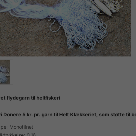
t flydegarn til heltfiskeri
i Donere 5 kr. pr. garn til Helt Klækkeriet, som støtte til b
pe: Monofilnet
ådtykkelse: 0,16