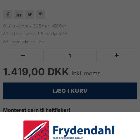




0.16 x 46mm x 35,5ma x 4000kn
60 m Hau line nr. 1.5 m/ cigarflåd
69 m synkeline nr. 2.5


1.419,00 DKK
Inkl. moms
LÆG I KURV
Monteret garn til heltfiskeri
!Husk vi Donere 5 kr. pr. garn til Helt Klækkeriet, som
støtte til bevaringen af Helt fiskeriet.