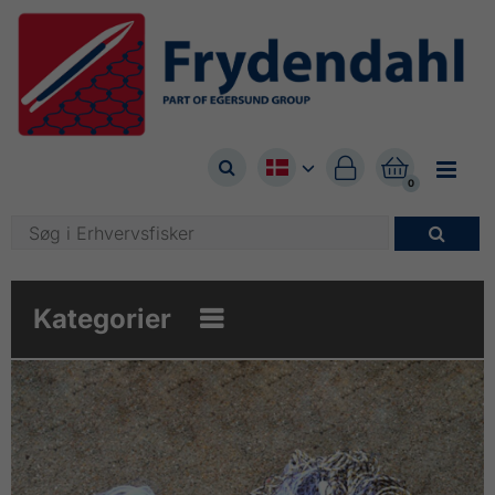



0

Kategorier
