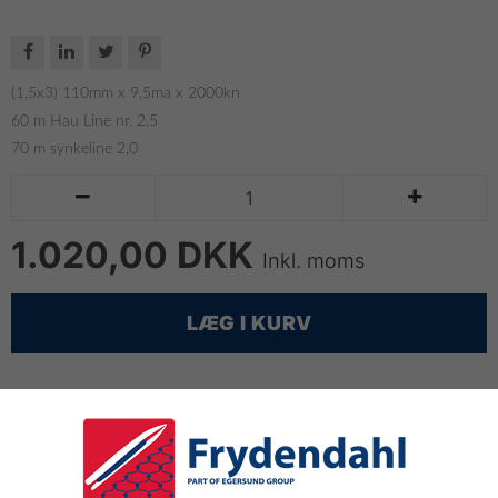




(1,5x3) 110mm x 9,5ma x 2000kn
60 m Hau Line nr. 2,5
70 m synkeline 2,0


1.020,00 DKK
Inkl. moms
LÆG I KURV
Monteret garn til pighvarfiskeri
Type: Multimonofilnet
Trådtykkelse: 1,5x3