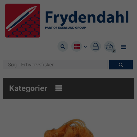



0

Kategorier
