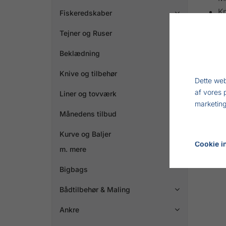
K
Fiskeredskaber

H
Tejner og Ruser

Ov
Un
Beklædning

Knive og tilbehør

Dette web
af vores 
Liner og tovværk

marketing
Månedens tilbud
Kurve og Baljer
Cookie in
m. mere
Bigbags
Bådtilbehør & Maling

Ankre
