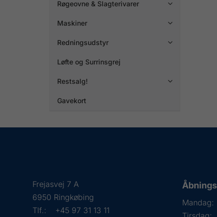
Røgeovne & Slagterivarer

Maskiner

Redningsudstyr

Løfte og Surrinsgrej
Restsalg!

Gavekort
Frejasvej 7 A
Åbningst
6950 Ringkøbing
Mandag:
Tlf.:
+45 97 31 13 11
Tirsdag: