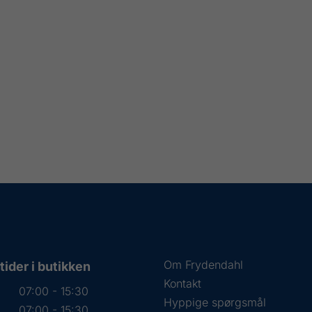
Om Frydendahl
ider i butikken
Kontakt
07:00 - 15:30
Hyppige spørgsmål
07:00 - 15:30