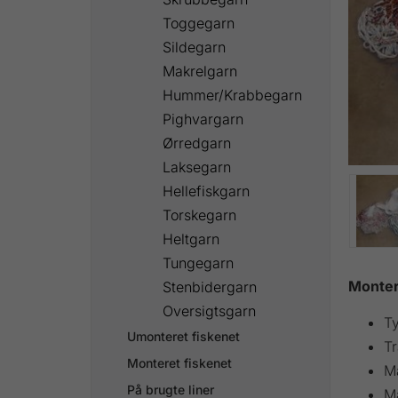
Toggegarn
Sildegarn
Makrelgarn
Hummer/Krabbegarn
Pighvargarn
Ørredgarn
Laksegarn
Hellefiskgarn
Torskegarn
Heltgarn
Tungegarn
Montere
Stenbidergarn
Oversigtsgarn
Ty
Umonteret fiskenet
Tr
Monteret fiskenet
M
På brugte liner
M