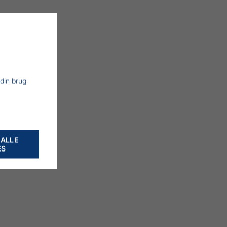
 din brug
 ALLE
ES