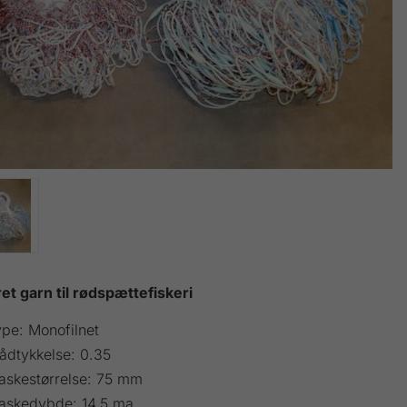
t garn til rødspættefiskeri
pe: Monofilnet
ådtykkelse: 0.35
askestørrelse: 75 mm
askedybde: 14,5 ma