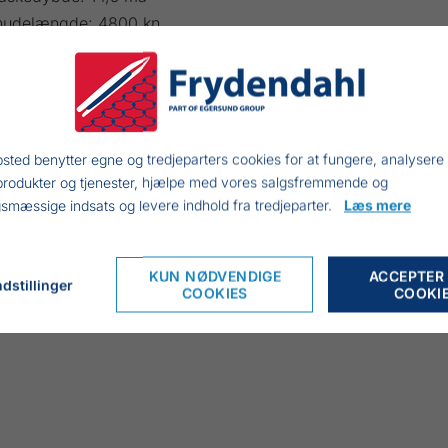
nudelængde: 4800 kn
øjde: 2,03 meter
ertælle: 90 meter flydeline nr. 2
dertælle: 99 meter synkeline 2,5
sted benytter egne og tredjeparters cookies for at fungere, analysere
produkter og tjenester, hjælpe med vores salgsfremmende og
smæssige indsats og levere indhold fra tredjeparter.
Læs mere
KUN NØDVENDIGE
ACCEPTER
dstillinger
COOKIES
COOKI