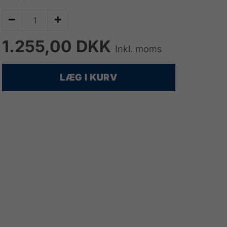


1.255,00 DKK
Inkl. moms
LÆG I KURV