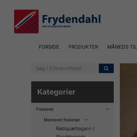
FORSIDE
PRODUKTER
MÅNEDS TI

Kategorier
Fiskenet

Monteret fiskenet

Rødspættegarn /
Skrubbegarn