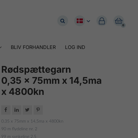


0
BLIV FORHANDLER
LOG IND
Rødspættegarn
0,35 x 75mm x 14,5ma
x 4800kn




0.35 x 75mm x 14,5ma x 4800kn
90 m flydeline nr. 2
99 m synkeline 2,5