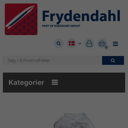



0

Kategorier
