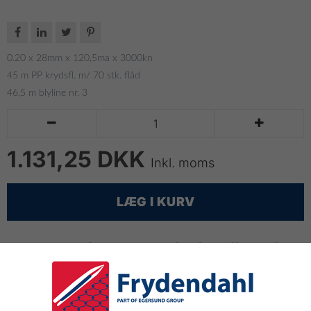




0.20 x 28mm x 120,5ma x 3000kn
45 m PP krydsfl. m/ 70 stk. flåd
46,5 m blyline nr. 3


1.131,25 DKK
Inkl. moms
LÆG I KURV
Monteret flydegarn til sildefiskeri
Type: Monofilnet
Trådtykkelse: 0.20