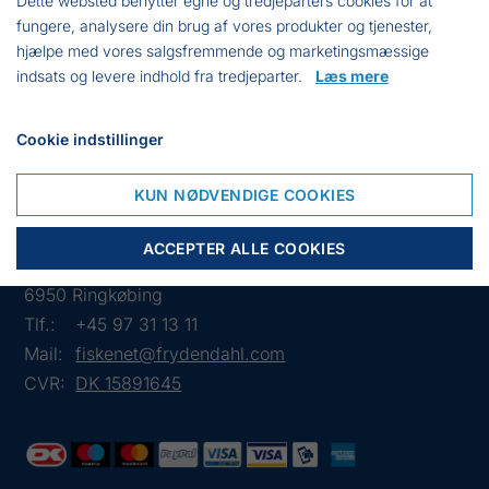
Dette websted benytter egne og tredjeparters cookies for at
Maskestørrelse: 75 mm
fungere, analysere din brug af vores produkter og tjenester,
Maskedybde: 30,5 ma
hjælpe med vores salgsfremmende og marketingsmæssige
Knudelængde: 2000 kn
indsats og levere indhold fra tredjeparter.
Læs mere
Højde: 4,58 meter
Overtælle: 56 meter Hau Line nr. 5
Cookie indstillinger
Undertælle: 63 meter synkeline nr. 4
KUN NØDVENDIGE COOKIES
ACCEPTER ALLE COOKIES
Frejasvej 7 A
6950 Ringkøbing
Tlf.:
+45 97 31 13 11
Mail:
fiskenet@frydendahl.com
CVR:
DK 15891645