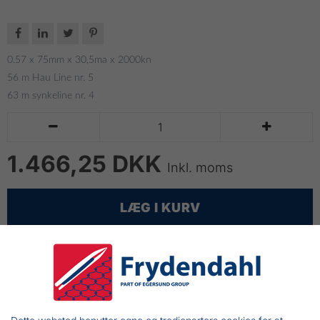




0.57 x 75mm x 30,5ma x 2000kn
56 m Hau Line nr. 5
63 m synkeline nr. 4


1.466,25 DKK
Inkl. moms
LÆG I KURV
Monteret bundsættegarn til torskefiskeri
Type: Monofilnet
Trådtykkelse: 0.57