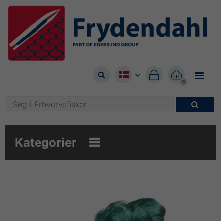



0

Kategorier
