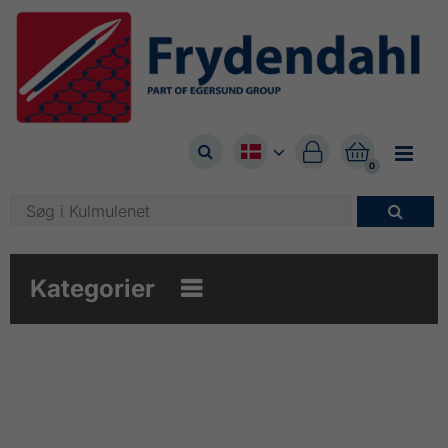



0

Kategorier
