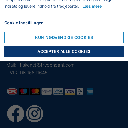
Mærke: Blue Star
indsats og levere indhold fra tredjeparter.
Læs mere
Farve: Grå
Cookie indstillinger
KUN NØDVENDIGE COOKIES
Frejasvej 7 A
6950 Ringkøbing
ACCEPTER ALLE COOKIES
Tlf.:
+45 97 31 13 11
Mail:
fiskenet@frydendahl.com
CVR:
DK 15891645