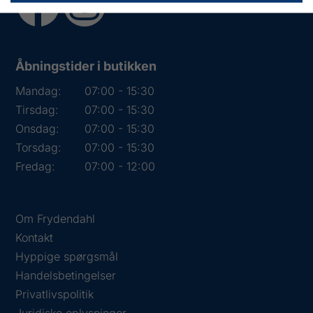
Åbningstider i butikken
Mandag:
07:00 - 15:30
Tirsdag:
07:00 - 15:30
Onsdag:
07:00 - 15:30
Torsdag:
07:00 - 15:30
Fredag:
07:00 - 12:00
Om Frydendahl
Kontakt
Hyppige spørgsmål
Handelsbetingelser
Privatlivspolitik
Juridiske oplysninger