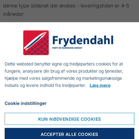
denne type sildenet der ønskes - leveringstiden er 4-5
måneder.
Fritidsfiskere må ikke benytte net dybere end 3 mtr.
Disse lagerføres naturligvis.
Frejasvej 7 A
Dette websted benytter egne og tredjeparters cookies for at
fungere, analysere din brug af vores produkter og tjenester,
6950 Ringkøbing
hjælpe med vores salgsfremmende og marketingsmæssige
Tlf.:
+45 97 31 13 11
indsats og levere indhold fra tredjeparter.
Læs mere
Mail:
fiskenet@frydendahl.com
CVR:
DK 15891645
Cookie indstillinger
KUN NØDVENDIGE COOKIES
ACCEPTER ALLE COOKIES