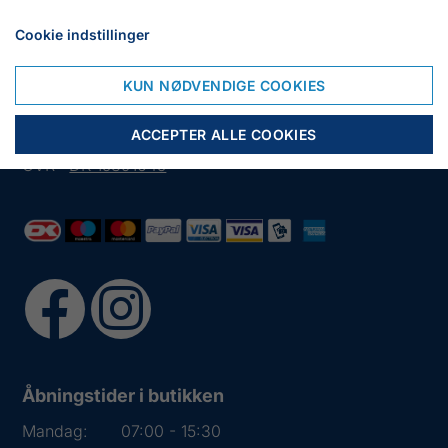
Cookie indstillinger
Frejasvej 7 A
6950 Ringkøbing
KUN NØDVENDIGE COOKIES
Tlf.:
+45 97 31 13 11
ACCEPTER ALLE COOKIES
Mail:
fiskenet@frydendahl.com
CVR:
DK 15891645
Åbningstider i butikken
Mandag:
07:00 - 15:30