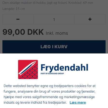
Den alsidige makker til hobby, jagt og fiskeri. Knivblad: 69 mm
Længde: 15 cm


99,00 DKK
Inkl. moms
LÆG I KURV
Frydendahl lille foldekniv – Robust kvalitet, skarpt blad
og sikkert design, perfekt til både friluftsliv og
hverdagsbrug
Sort
Dette websted benytter egne og tredjeparters cookies for at
Knivblad: 69 mm
fungere, analysere din brug af vores produkter og tjenester,
hjælpe med vores salgsfremmende og marketingsmæssige
Længde: 15 cm
indsats og levere indhold fra tredjeparter.
Læs mere