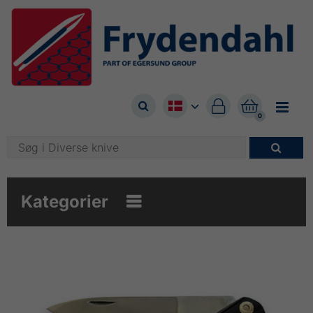



0

Kategorier
