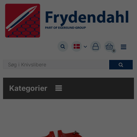



0

Kategorier
