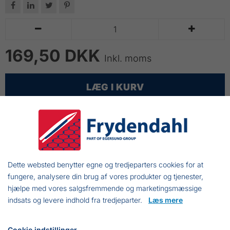






169,50 DKK
Inkl. moms
LÆG I KURV
Knivsliber
Godt resultat efter blot 10 sek.
Nem at anvende
Dette websted benytter egne og tredjeparters cookies for at
Meget stabil og slidstærk
fungere, analysere din brug af vores produkter og tjenester,
hjælpe med vores salgsfremmende og marketingsmæssige
indsats og levere indhold fra tredjeparter.
Læs mere
Frejasvej 7 A
Cookie indstillinger