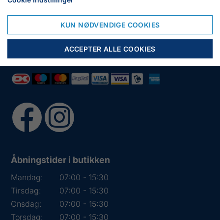
6950 Ringkøbing
Tlf.:
+45 97 31 13 11
KUN NØDVENDIGE COOKIES
Mail:
fiskenet@frydendahl.com
CVR:
DK 15891645
ACCEPTER ALLE COOKIES
Åbningstider i butikken
Mandag:
07:00 - 15:30
Tirsdag:
07:00 - 15:30
Onsdag:
07:00 - 15:30
Torsdag:
07:00 - 15:30