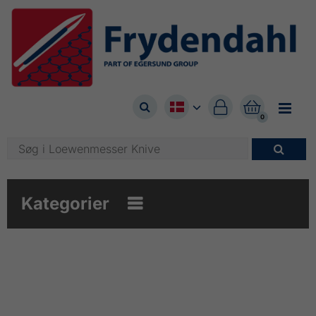



0

Kategorier
