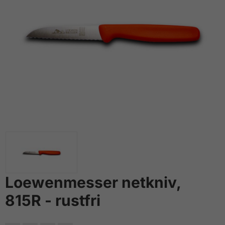
Loewenmesser netkniv,
815R - rustfri