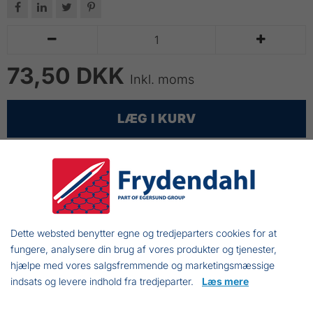






73,50 DKK
Inkl. moms
LÆG I KURV
Netkniv
Anvendes til fraskæring af brugte fiskenet
Rødt plastskaft
Dette websted benytter egne og tredjeparters cookies for at
Klinge i rustfrit stål
fungere, analysere din brug af vores produkter og tjenester,
Længde: 170 mm - bladlængde: 75 mm.
hjælpe med vores salgsfremmende og marketingsmæssige
indsats og levere indhold fra tredjeparter.
Læs mere