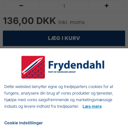


136,00 DKK
Inkl. moms
LÆG I KURV
Raadvad Filetkniv 7510
Skaft af sort plast
Længde: 320 mm.
Blad længde: 170 mm.
Dette websted benytter egne og tredjeparters cookies for at
fungere, analysere din brug af vores produkter og tjenester,
hjælpe med vores salgsfremmende og marketingsmæssige
indsats og levere indhold fra tredjeparter.
Læs mere
Frejasvej 7 A
6950 Ringkøbing
Cookie indstillinger