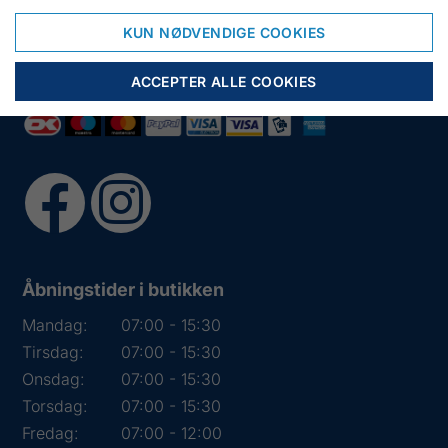
Tlf.:
+45 97 31 13 11
Mail:
fiskenet@frydendahl.com
KUN NØDVENDIGE COOKIES
CVR:
DK 15891645
ACCEPTER ALLE COOKIES
Åbningstider i butikken
Mandag:
07:00 - 15:30
Tirsdag:
07:00 - 15:30
Onsdag:
07:00 - 15:30
Torsdag:
07:00 - 15:30
Fredag:
07:00 - 12:00