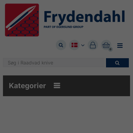



0

Kategorier
