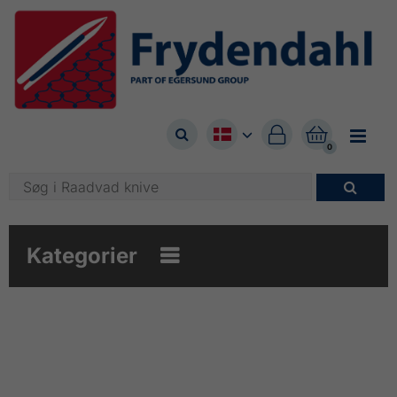



0

Kategorier
