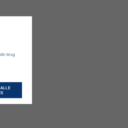
 din brug
 ALLE
ES