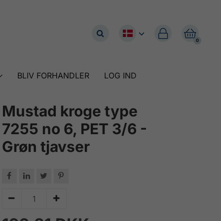


0
BLIV FORHANDLER
LOG IND
Mustad kroge type
7255 no 6, PET 3/6 -
Grøn tjavser





