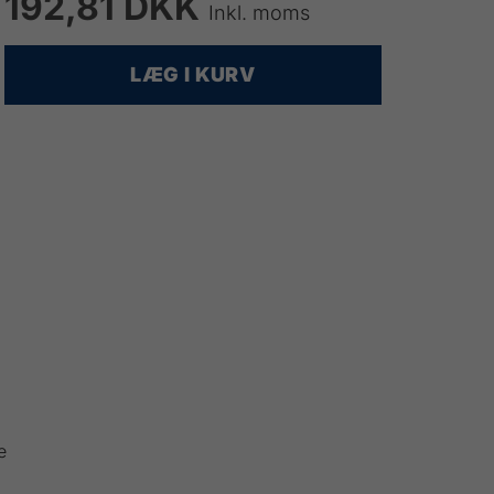
192,81 DKK
Inkl. moms
LÆG I KURV
e