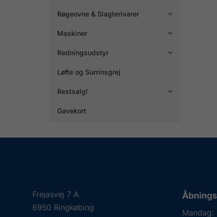
Røgeovne & Slagterivarer

Maskiner

Redningsudstyr

Løfte og Surrinsgrej
Restsalg!

Gavekort
Frejasvej 7 A
Åbningst
6950 Ringkøbing
Mandag: