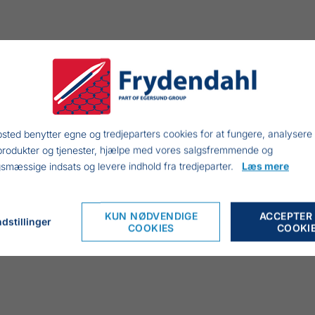
sted benytter egne og tredjeparters cookies for at fungere, analysere
produkter og tjenester, hjælpe med vores salgsfremmende og
smæssige indsats og levere indhold fra tredjeparter.
Læs mere
KUN NØDVENDIGE
ACCEPTER
dstillinger
COOKIES
COOKI