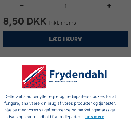


8,50 DKK
Inkl. moms
LÆG I KURV
Korkstrimler
Fremstillet til krogbakker
På lager i 17 mm. højde x 17 mm. bredde x 460
mm. længde
Korkstrimler er et prisbilligt materiale og nemt at
Dette websted benytter egne og tredjeparters cookies for at
fungere, analysere din brug af vores produkter og tjenester,
arbejde med
hjælpe med vores salgsfremmende og marketingsmæssige
indsats og levere indhold fra tredjeparter.
Læs mere