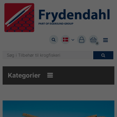



0

Kategorier
