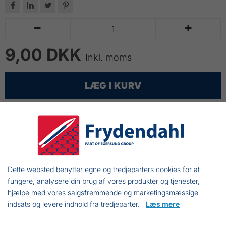






9,00 DKK
Inkl. moms
LÆG I KURV
Tøndeformet zink er den mest brugte udgave man
bruger til ruserad.
5
0/7 zink bruges på alle vores standardruser med
radgarnet.
Dette websted benytter egne og tredjeparters cookies for at
Synk emner produceret af bly må ikke benyttes i
fungere, analysere din brug af vores produkter og tjenester,
Danmark
hjælpe med vores salgsfremmende og marketingsmæssige
indsats og levere indhold fra tredjeparter.
Læs mere