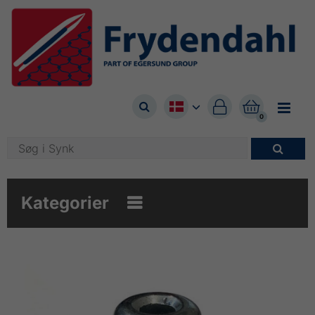



0

Kategorier
