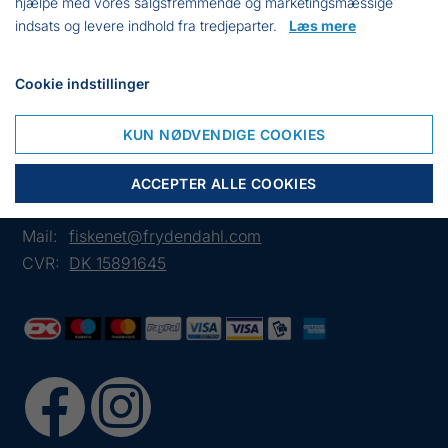
hjælpe med vores salgsfremmende og marketingsmæssige
Signalkrebs m. mere
indsats og levere indhold fra tredjeparter.
Læs mere
!Bemærk tjek din lokale lovgivning for fiskeri med Tejner.
Cookie indstillinger
KUN NØDVENDIGE COOKIES
Frejasvej 7 A
6950 Ringkøbing
ACCEPTER ALLE COOKIES
Tlf.:
+45 97 31 13 11
Mail:
fiskenet@frydendahl.com
CVR:
DK 15891645