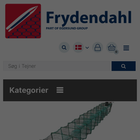



0

Kategorier
