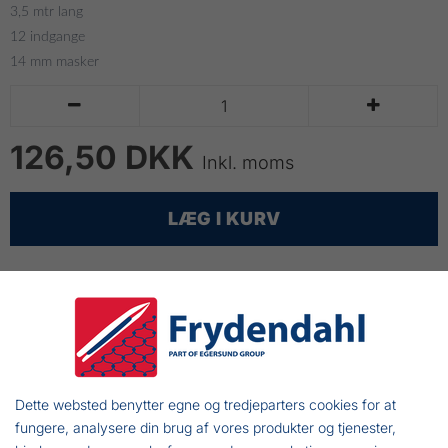
3,5 mtr lang
12 indgange
14 mm masker


126,50 DKK
Inkl. moms
LÆG I KURV
NYHED!
Fisketejne Lille,
længde 3,5mtr 12 indgange/Rame 20cm x 28cm/14 mm
masker
Dette websted benytter egne og tredjeparters cookies for at
fungere, analysere din brug af vores produkter og tjenester,
Kan anvendes til mange formål, fx til fiskeri efter Krebs,