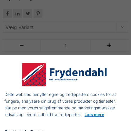






71,00 DKK
Inkl. moms
LÆG I KURV
Dette websted benytter egne og tredjeparters cookies for at
Leveres på spoler og i poser.
fungere, analysere din brug af vores produkter og tjenester,
hjælpe med vores salgsfremmende og marketingsmæssige
indsats og levere indhold fra tredjeparter.
Læs mere
Frejasvej 7 A