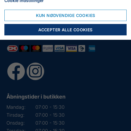
Cookie indstillinger
6950 Ringkøbing
Tlf.:
+45 97 31 13 11
KUN NØDVENDIGE COOKIES
Mail:
fiskenet@frydendahl.com
CVR:
DK 15891645
ACCEPTER ALLE COOKIES
Åbningstider i butikken
Mandag:
07:00 - 15:30
Tirsdag:
07:00 - 15:30
Onsdag:
07:00 - 15:30
Torsdag:
07:00 - 15:30