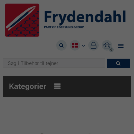



0

Kategorier
