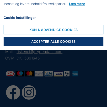
indsats og levere indhold fra tredjeparter.
Læs mere
Solid blød agnpose - nem håndterbar.
Cookie indstillinger
KUN NØDVENDIGE COOKIES
Frejasvej 7 A
6950 Ringkøbing
ACCEPTER ALLE COOKIES
Tlf.:
+45 97 31 13 11
Mail:
fiskenet@frydendahl.com
CVR:
DK 15891645