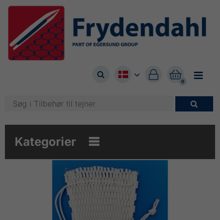



0

Kategorier
