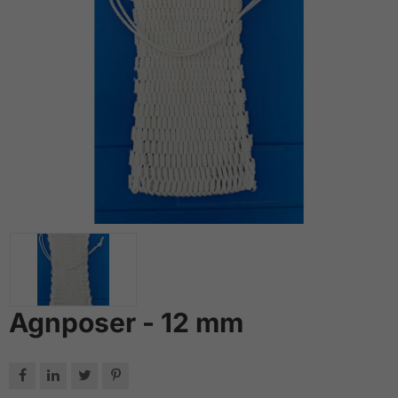
Agnposer - 12 mm



