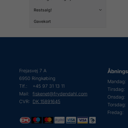
Restsalg!

Gavekort
Frejasvej 7 A
Åbningst
6950 Ringkøbing
Mandag:
Tlf.:
+45 97 31 13 11
Tirsdag:
Mail:
fiskenet@frydendahl.com
Onsdag:
CVR:
DK 15891645
Torsdag:
Fredag: