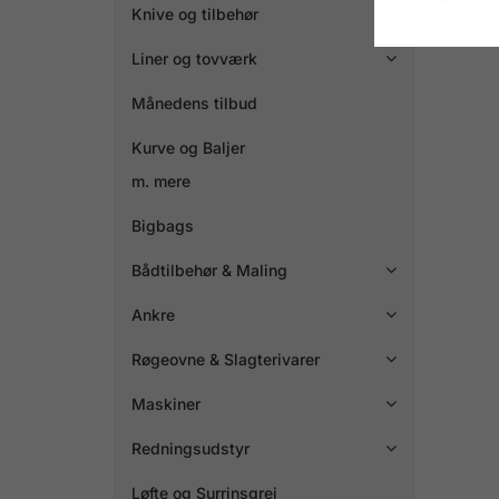
Knive og tilbehør

Liner og tovværk

Månedens tilbud
Kurve og Baljer
m. mere
Bigbags
Bådtilbehør & Maling

Ankre

Røgeovne & Slagterivarer

Maskiner

Redningsudstyr

Løfte og Surrinsgrej