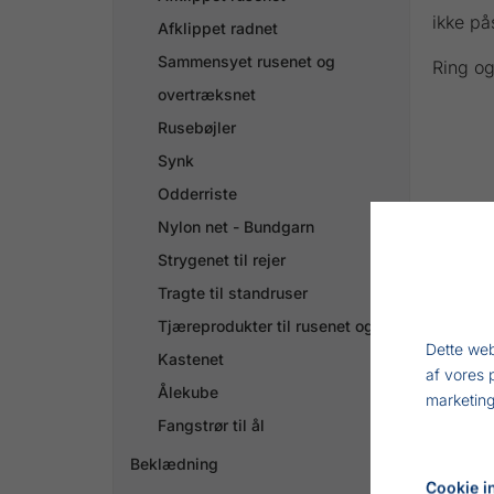
ikke på
Afklippet radnet
Sammensyet rusenet og
Ring og
overtræksnet
Rusebøjler
Synk
Odderriste
Nylon net - Bundgarn
Strygenet til rejer
Tragte til standruser
Tjæreprodukter til rusenet og træ
Dette web
Kastenet
af vores 
Ålekube
marketing
Fangstrør til ål
Beklædning

Cookie in