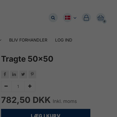


0
BLIV FORHANDLER
LOG IND
Tragte 50x50






782,50 DKK
Inkl. moms
LÆG I KURV