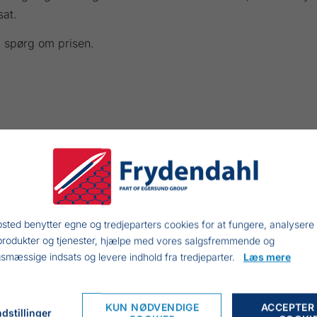
sat.
 spørg om prisen.
sted benytter egne og tredjeparters cookies for at fungere, analysere
produkter og tjenester, hjælpe med vores salgsfremmende og
smæssige indsats og levere indhold fra tredjeparter.
Læs mere
KUN NØDVENDIGE
ACCEPTER
dstillinger