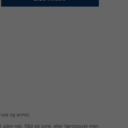
 ruse og arme).
t uden reb, flåd og synk, eller færdigsyet men