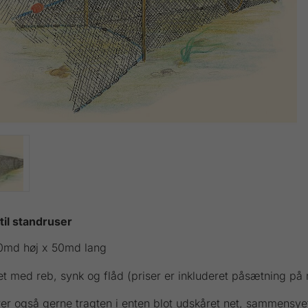
til standruser
0md høj x 50md lang
t med reb, synk og flåd (priser er inkluderet påsætning på
rer også gerne tragten i enten blot udskåret net, sammensye