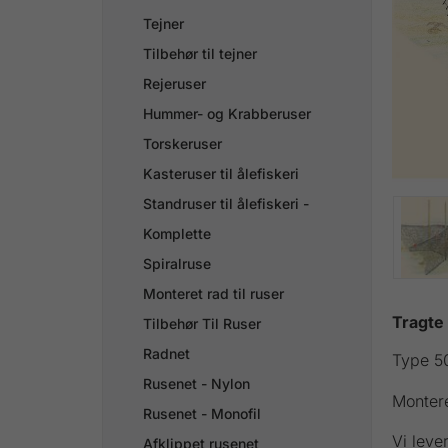
Tejner
Tilbehør til tejner
Rejeruser
Hummer- og Krabberuser
Torskeruser
Kasteruser til ålefiskeri
Standruser til ålefiskeri -
Komplette
Spiralruse
Monteret rad til ruser
Tragte 
Tilbehør Til Ruser
Radnet
Type 5
Rusenet - Nylon
Montere
Rusenet - Monofil
Vi leve
Afklippet rusenet