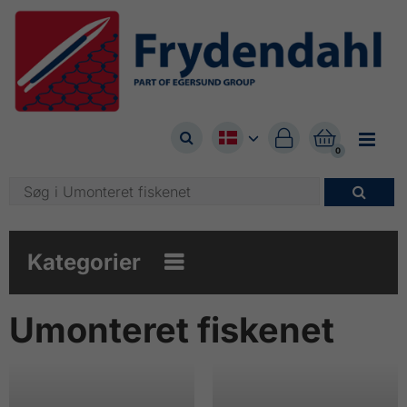



0

Kategorier

Umonteret fiskenet