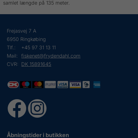
samlet længde på 135 meter.
Frejasvej 7 A
6950 Ringkøbing
Tlf.:
+45 97 31 13 11
Mail:
fiskenet@frydendahl.com
CVR:
DK 15891645
Åbningstider i butikken