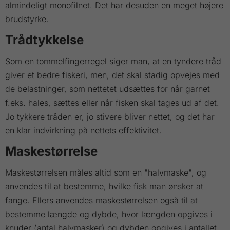
almindeligt monofilnet. Det har desuden en meget højere
brudstyrke.
Trådtykkelse
Som en tommelfingerregel siger man, at en tyndere tråd
giver et bedre fiskeri, men, det skal stadig opvejes med
de belastninger, som nettetet udsættes for når garnet
f.eks. hales, sættes eller når fisken skal tages ud af det.
Jo tykkere tråden er, jo stivere bliver nettet, og det har
en klar indvirkning på nettets effektivitet.
Maskestørrelse
Maskestørrelsen måles altid som en "halvmaske", og
anvendes til at bestemme, hvilke fisk man ønsker at
fange. Ellers anvendes maskestørrelsen også til at
bestemme længde og dybde, hvor længden opgives i
knuder (antal halvmasker) og dybden opgives i antallet